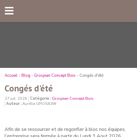
Accueil
Blog
Grosjean Concept Bois
Congés d'été
Congés d'été
27 juil. 2026
Catégorie :
Grosjean Concept Bois
Auteur :
Aurélie GROSJEAN
Afin de se ressourcer et de regonfler à bloc nos équipes,
l'entreprise sera fermée à partir du Lundi 3 Aout 2026.