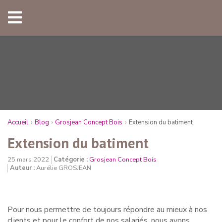
Accueil
Blog
Grosjean Concept Bois
Extension du batiment
Extension du batiment
25 mars 2022
Catégorie :
Grosjean Concept Bois
Auteur :
Aurélie GROSJEAN
Pour nous permettre de toujours répondre au mieux à nos
clients et pour le confort de nos salariés, nous avons